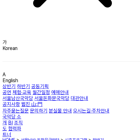
가
Korean
A
English
상반기
하반기
공동기획
공연
체험·교육
월간일정
예매안내
서울남산국악당
서울돈화문국악당
대관안내
공지사항
웹진 山:門
자주묻는질문
문의하기
분실물 안내
오시는길·주차안내
국악당 소
개
BI
조직
도
협력파
트너