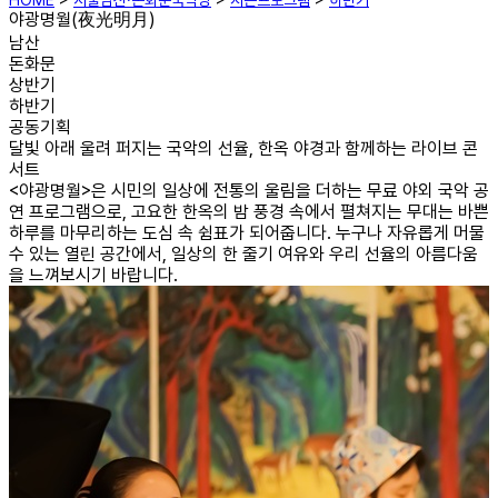
HOME
>
서울남산·돈화문국악당
>
시즌프로그램
>
하반기
야광명월(夜光明月)
남산
돈화문
상반기
하반기
공동기획
달빛 아래 울려 퍼지는 국악의 선율, 한옥 야경과 함께하는 라이브 콘
서트
<야광명월>은 시민의 일상에 전통의 울림을 더하는 무료 야외 국악 공
연 프로그램으로, 고요한 한옥의 밤 풍경 속에서 펼쳐지는 무대는 바쁜
하루를 마무리하는 도심 속 쉼표가 되어줍니다. 누구나 자유롭게 머물
수 있는 열린 공간에서, 일상의 한 줄기 여유와 우리 선율의 아름다움
을 느껴보시기 바랍니다.