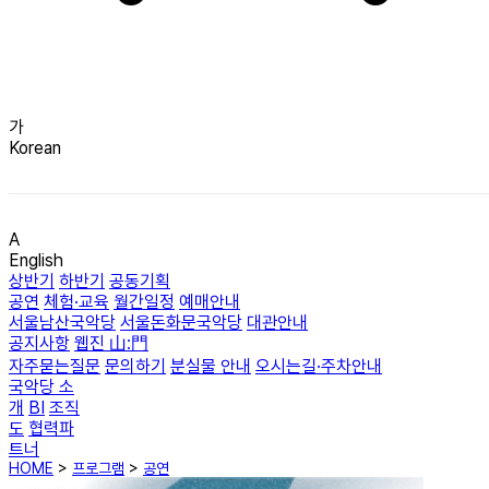
가
Korean
A
English
상반기
하반기
공동기획
공연
체험·교육
월간일정
예매안내
서울남산국악당
서울돈화문국악당
대관안내
공지사항
웹진 山:門
자주묻는질문
문의하기
분실물 안내
오시는길·주차안내
국악당 소
개
BI
조직
도
협력파
트너
HOME
>
프로그램
>
공연