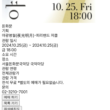
돈화문
기획
야광명월(夜光明月)-피리밴드 저클
관람 일시
2024.10.25(금) ~ 2024.10.25(금)
금 18:00
소요 시간
장소
서울돈화문국악당 국악마당
관람 연령
전체관람가
관람 가격
전석 무료 *별도의 예매가 필요없습니다.
문의
02-3210-7001
예매 하기
목록 가기
좌석배치도