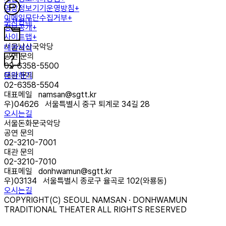
영상정보기기운영방침+
이메일무단수집거부+
주차안내
정보공개+
사이트맵+
서울남산국악당
대관서식
공연 문의
02-6358-5500
문의하기
대관 문의
02-6358-5504
대표메일
namsan@sgtt.kr
우)
04626
서울특별시 중구 퇴계로 34길 28
오시는길
서울돈화문국악당
공연 문의
02-3210-7001
대관 문의
02-3210-7010
대표메일
donhwamun@sgtt.kr
우)
03134
서울특별시 종로구 율곡로 102(와룡동)
오시는길
COPYRIGHT(C) SEOUL NAMSAN · DONHWAMUN
TRADITIONAL THEATER ALL RIGHTS RESERVED