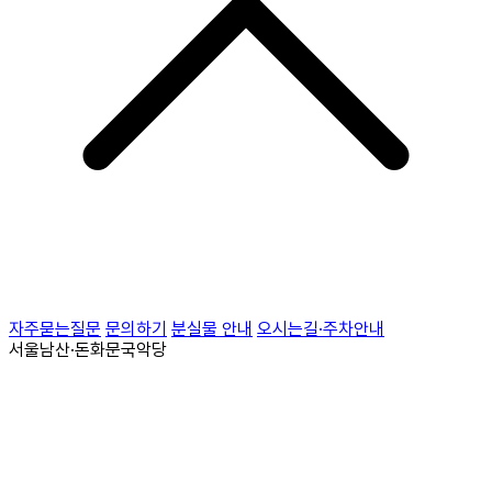
자주묻는질문
문의하기
분실물 안내
오시는길·주차안내
서울남산·돈화문국악당