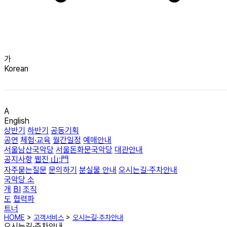
가
Korean
A
English
상반기
하반기
공동기획
공연
체험·교육
월간일정
예매안내
서울남산국악당
서울돈화문국악당
대관안내
공지사항
웹진 山:門
자주묻는질문
문의하기
분실물 안내
오시는길·주차안내
국악당 소
개
BI
조직
도
협력파
트너
HOME
>
고객서비스
>
오시는길·주차안내
오시는길·주차안내