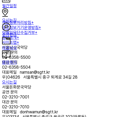
월간일정
오시는길
개인정보처리방침+
영상정보기기운영방침+
이메일무단수집거부+
주차안내
정보공개+
사이트맵+
서울남산국악당
대관서식
공연 문의
02-6358-5500
문의하기
대관 문의
02-6358-5504
대표메일
namsan@sgtt.kr
우)
04626
서울특별시 중구 퇴계로 34길 28
오시는길
서울돈화문국악당
공연 문의
02-3210-7001
대관 문의
02-3210-7010
대표메일
donhwamun@sgtt.kr
우)
03134
서울특별시 종로구 율곡로 102(와룡동)