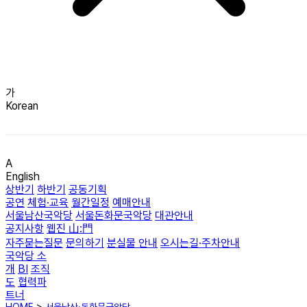
가
Korean
A
English
상반기
하반기
공동기획
공연
체험·교육
월간일정
예매안내
서울남산국악당
서울돈화문국악당
대관안내
공지사항
웹진 山:門
자주묻는질문
문의하기
분실물 안내
오시는길·주차안내
국악당 소
개
BI
조직
도
협력파
트너