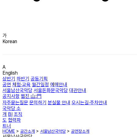
가
Korean
A
English
상반기
하반기
공동기획
공연
체험·교육
월간일정
예매안내
서울남산국악당
서울돈화문국악당
대관안내
공지사항
웹진 山:門
자주묻는질문
문의하기
분실물 안내
오시는길·주차안내
국악당 소
개
BI
조직
도
협력파
트너
HOME
>
공간소개
>
서울남산국악당
>
공연장소개
서울남산국악당