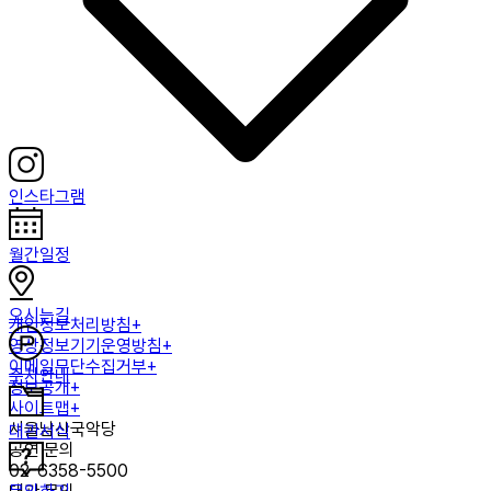
인스타그램
월간일정
오시는길
개인정보처리방침+
영상정보기기운영방침+
이메일무단수집거부+
주차안내
정보공개+
사이트맵+
서울남산국악당
대관서식
공연 문의
02-6358-5500