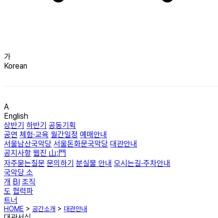
가
Korean
A
English
상반기
하반기
공동기획
공연
체험·교육
월간일정
예매안내
서울남산국악당
서울돈화문국악당
대관안내
공지사항
웹진 山:門
자주묻는질문
문의하기
분실물 안내
오시는길·주차안내
국악당 소
개
BI
조직
도
협력파
트너
HOME
>
공간소개
>
대관안내
대관서식