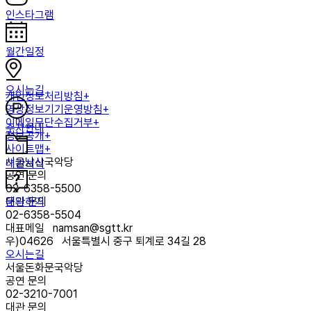
인스타그램
월간일정
오시는길
개인정보처리방침+
영상정보기기운영방침+
이메일무단수집거부+
주차안내
정보공개+
사이트맵+
서울남산국악당
대관서식
공연 문의
02-6358-5500
문의하기
대관 문의
02-6358-5504
대표메일
namsan@sgtt.kr
우)
04626
서울특별시 중구 퇴계로 34길 28
오시는길
서울돈화문국악당
공연 문의
02-3210-7001
대관 문의