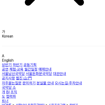
가
Korean
A
English
상반기
하반기
공동기획
공연
체험·교육
월간일정
예매안내
서울남산국악당
서울돈화문국악당
대관안내
공지사항
웹진 山:門
자주묻는질문
문의하기
분실물 안내
오시는길·주차안내
국악당 소
개
BI
조직
도
협력파
트너