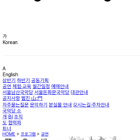
가
Korean
A
English
상반기
하반기
공동기획
공연
체험·교육
월간일정
예매안내
서울남산국악당
서울돈화문국악당
대관안내
공지사항
웹진 山:門
자주묻는질문
문의하기
분실물 안내
오시는길·주차안내
국악당 소
개
BI
조직
도
협력파
트너
HOME
>
프로그램
>
공연