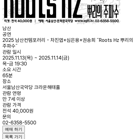
남산
공연
2025 남산컨템포러리 - 차진엽×심은용×권송희 ˝Roots Hz 뿌리의
주파수˝
관람 일시
2025.11.13(목) ~ 2025.11.14(금)
목-금 19:30
소요 시간
65분
장소
서울남산국악당 크라운해태홀
관람 연령
만 7세 이상
관람 가격
전석 40,000원
문의
02-6358-5500
예매 하기
목록 가기