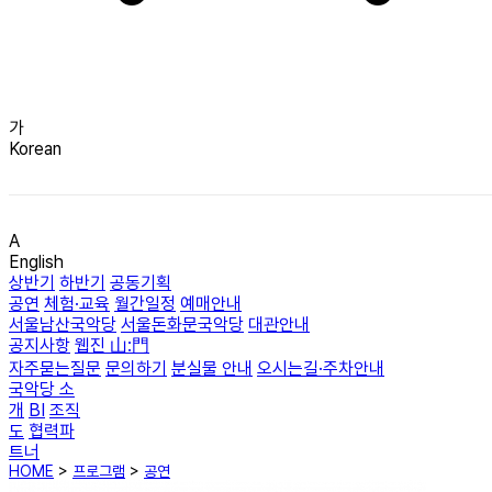
가
Korean
A
English
상반기
하반기
공동기획
공연
체험·교육
월간일정
예매안내
서울남산국악당
서울돈화문국악당
대관안내
공지사항
웹진 山:門
자주묻는질문
문의하기
분실물 안내
오시는길·주차안내
국악당 소
개
BI
조직
도
협력파
트너
HOME
>
프로그램
>
공연