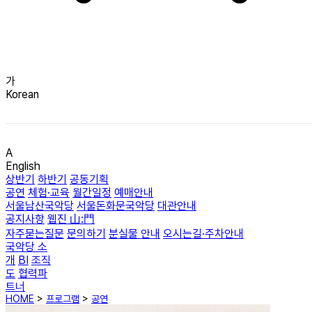
가
Korean
A
English
상반기
하반기
공동기획
공연
체험·교육
월간일정
예매안내
서울남산국악당
서울돈화문국악당
대관안내
공지사항
웹진 山:門
자주묻는질문
문의하기
분실물 안내
오시는길·주차안내
국악당 소
개
BI
조직
도
협력파
트너
HOME
>
프로그램
>
공연