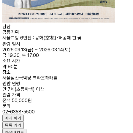
남산
공동기획
서울교방 6인전 : 공화(空花)-허공에 핀 꽃
관람 일시
2026.03.13(금) ~ 2026.03.14(토)
금 19:30, 토 17:00
소요 시간
약 90분
장소
서울남산국악당 크라운해태홀
관람 연령
만 7세(초등학생) 이상
관람 가격
전석 50,000원
문의
02-6358-5500
예매 하기
목록 가기
좌석배치도