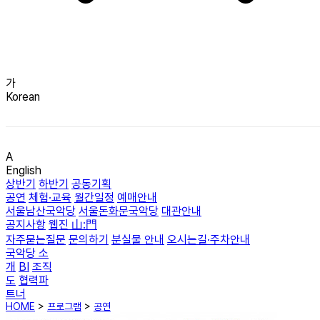
가
Korean
A
English
상반기
하반기
공동기획
공연
체험·교육
월간일정
예매안내
서울남산국악당
서울돈화문국악당
대관안내
공지사항
웹진 山:門
자주묻는질문
문의하기
분실물 안내
오시는길·주차안내
국악당 소
개
BI
조직
도
협력파
트너
HOME
>
프로그램
>
공연