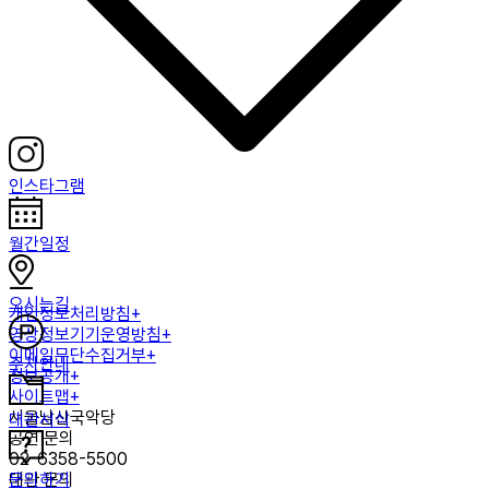
인스타그램
월간일정
오시는길
개인정보처리방침+
영상정보기기운영방침+
이메일무단수집거부+
주차안내
정보공개+
사이트맵+
서울남산국악당
대관서식
공연 문의
02-6358-5500
문의하기
대관 문의