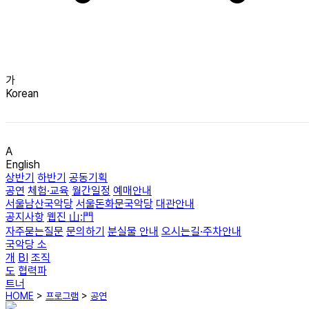
가
Korean
A
English
상반기
하반기
공동기획
공연
체험·교육
월간일정
예매안내
서울남산국악당
서울돈화문국악당
대관안내
공지사항
웹진 山:門
자주묻는질문
문의하기
분실물 안내
오시는길·주차안내
국악당 소
개
BI
조직
도
협력파
트너
HOME
>
프로그램
>
공연