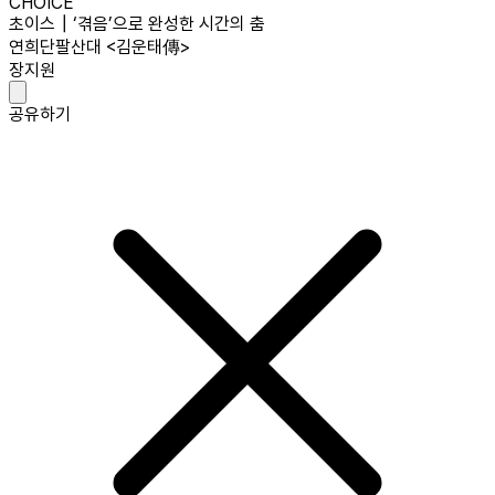
CHOICE
초이스┃‘겪음’으로 완성한 시간의 춤
연희단팔산대 <김운태傳>
장지원
공유하기