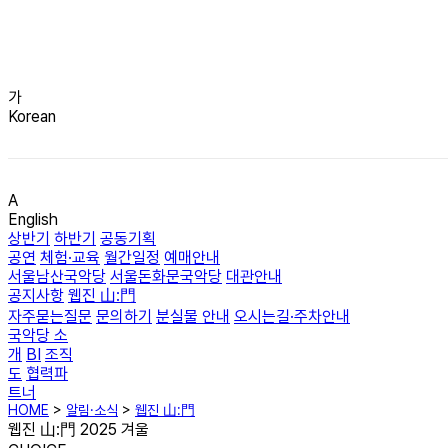
가
Korean
A
English
상반기
하반기
공동기획
공연
체험·교육
월간일정
예매안내
서울남산국악당
서울돈화문국악당
대관안내
공지사항
웹진 山:門
자주묻는질문
문의하기
분실물 안내
오시는길·주차안내
국악당 소
개
BI
조직
도
협력파
트너
HOME
>
알림·소식
>
웹진 山:門
웹진 山:門 2025 겨울