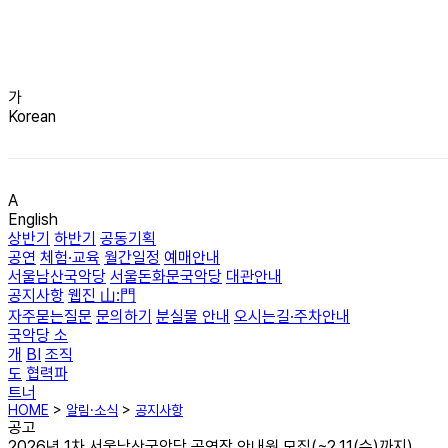
가
Korean
A
English
상반기
하반기
공동기획
공연
체험·교육
월간일정
예매안내
서울남산국악당
서울돈화문국악당
대관안내
공지사항
웹진 山:門
자주묻는질문
문의하기
분실물 안내
오시는길·주차안내
국악당 소
개
BI
조직
도
협력파
트너
HOME
>
알림·소식
>
공지사항
공고
2026년 1차 서울남산국악당 공연장 안내원 모집(~2.11(수)까지)