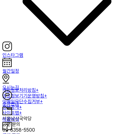
인스타그램
월간일정
오시는길
개인정보처리방침+
영상정보기기운영방침+
이메일무단수집거부+
주차안내
정보공개+
사이트맵+
서울남산국악당
대관서식
공연 문의
02-6358-5500