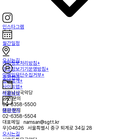
인스타그램
월간일정
오시는길
개인정보처리방침+
영상정보기기운영방침+
이메일무단수집거부+
주차안내
정보공개+
사이트맵+
서울남산국악당
대관서식
공연 문의
02-6358-5500
문의하기
대관 문의
02-6358-5504
대표메일
namsan@sgtt.kr
우)
04626
서울특별시 중구 퇴계로 34길 28
오시는길