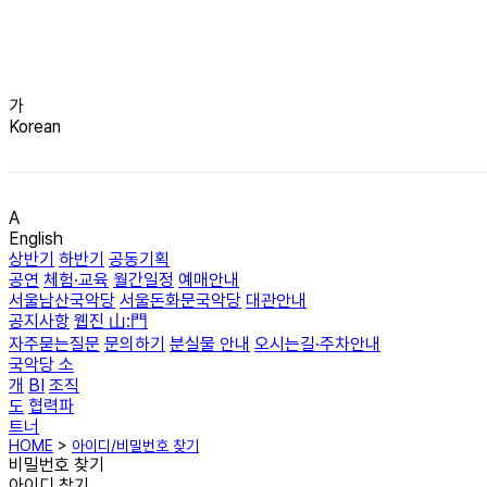
가
Korean
A
English
상반기
하반기
공동기획
공연
체험·교육
월간일정
예매안내
서울남산국악당
서울돈화문국악당
대관안내
공지사항
웹진 山:門
자주묻는질문
문의하기
분실물 안내
오시는길·주차안내
국악당 소
개
BI
조직
도
협력파
트너
HOME
>
아이디/비밀번호 찾기
비밀번호 찾기
아이디 찾기