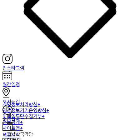
인스타그램
월간일정
오시는길
개인정보처리방침+
영상정보기기운영방침+
이메일무단수집거부+
주차안내
정보공개+
사이트맵+
서울남산국악당
대관서식