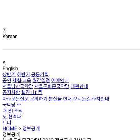
가
Korean
A
English
상반기
하반기
공동기획
공연
체험·교육
월간일정
예매안내
서울남산국악당
서울돈화문국악당
대관안내
공지사항
웹진 山:門
자주묻는질문
문의하기
분실물 안내
오시는길·주차안내
국악당 소
개
BI
조직
도
협력파
트너
HOME
>
정보공개
정보공개