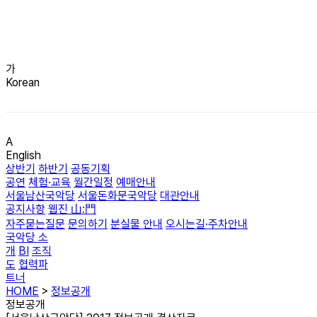
가
Korean
A
English
상반기
하반기
공동기획
공연
체험·교육
월간일정
예매안내
서울남산국악당
서울돈화문국악당
대관안내
공지사항
웹진 山:門
자주묻는질문
문의하기
분실물 안내
오시는길·주차안내
국악당 소
개
BI
조직
도
협력파
트너
HOME
>
정보공개
정보공개