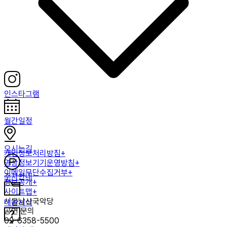
인스타그램
월간일정
오시는길
개인정보처리방침+
영상정보기기운영방침+
이메일무단수집거부+
주차안내
정보공개+
사이트맵+
서울남산국악당
대관서식
공연 문의
02-6358-5500