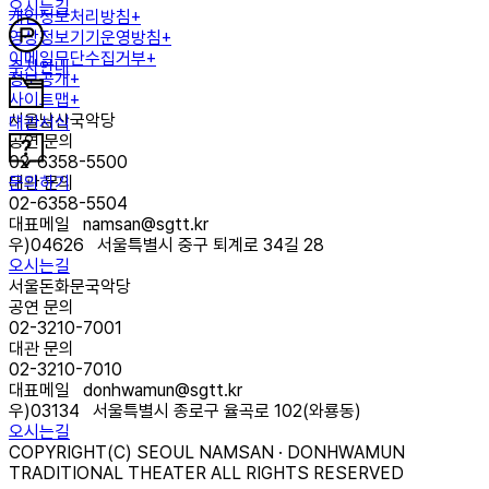
오시는길
개인정보처리방침+
영상정보기기운영방침+
이메일무단수집거부+
주차안내
정보공개+
사이트맵+
서울남산국악당
대관서식
공연 문의
02-6358-5500
문의하기
대관 문의
02-6358-5504
대표메일
namsan@sgtt.kr
우)
04626
서울특별시 중구 퇴계로 34길 28
오시는길
서울돈화문국악당
공연 문의
02-3210-7001
대관 문의
02-3210-7010
대표메일
donhwamun@sgtt.kr
우)
03134
서울특별시 종로구 율곡로 102(와룡동)
오시는길
COPYRIGHT(C) SEOUL NAMSAN · DONHWAMUN
TRADITIONAL THEATER ALL RIGHTS RESERVED