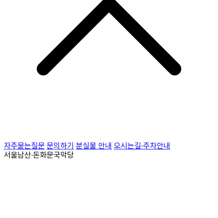
자주묻는질문
문의하기
분실물 안내
오시는길·주차안내
서울남산·돈화문국악당