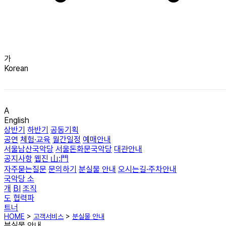
가
Korean
A
English
상반기
하반기
공동기획
공연
체험·교육
월간일정
예매안내
서울남산국악당
서울돈화문국악당
대관안내
공지사항
웹진 山:門
자주묻는질문
문의하기
분실물 안내
오시는길·주차안내
국악당 소
개
BI
조직
도
협력파
트너
HOME
>
고객서비스
>
분실물 안내
분실물 안내