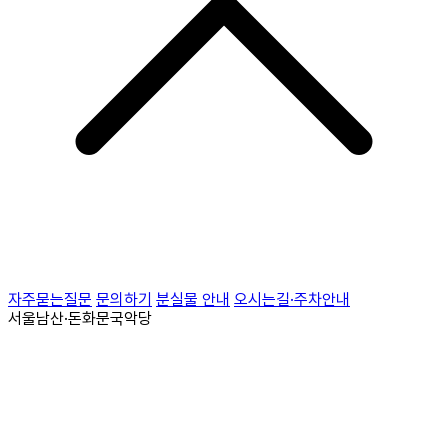
자주묻는질문
문의하기
분실물 안내
오시는길·주차안내
서울남산·돈화문국악당