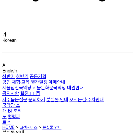
가
Korean
A
English
상반기
하반기
공동기획
공연
체험·교육
월간일정
예매안내
서울남산국악당
서울돈화문국악당
대관안내
공지사항
웹진 山:門
자주묻는질문
문의하기
분실물 안내
오시는길·주차안내
국악당 소
개
BI
조직
도
협력파
트너
HOME
>
고객서비스
>
분실물 안내
분실물 안내