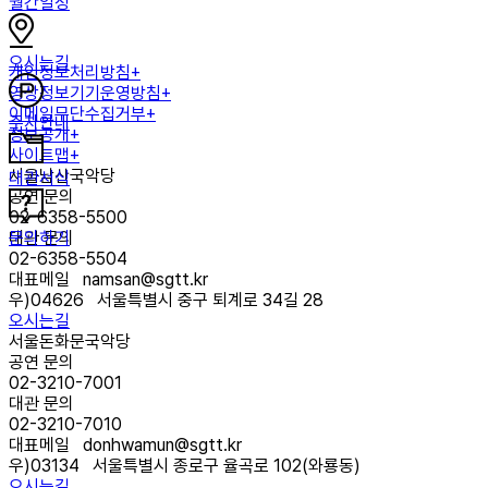
월간일정
오시는길
개인정보처리방침+
영상정보기기운영방침+
이메일무단수집거부+
주차안내
정보공개+
사이트맵+
서울남산국악당
대관서식
공연 문의
02-6358-5500
문의하기
대관 문의
02-6358-5504
대표메일
namsan@sgtt.kr
우)
04626
서울특별시 중구 퇴계로 34길 28
오시는길
서울돈화문국악당
공연 문의
02-3210-7001
대관 문의
02-3210-7010
대표메일
donhwamun@sgtt.kr
우)
03134
서울특별시 종로구 율곡로 102(와룡동)
오시는길