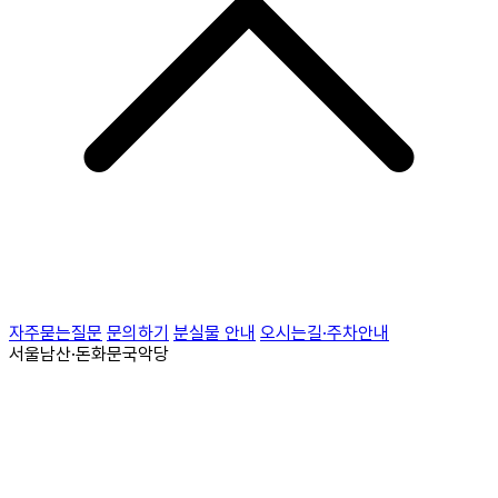
자주묻는질문
문의하기
분실물 안내
오시는길·주차안내
서울남산·돈화문국악당