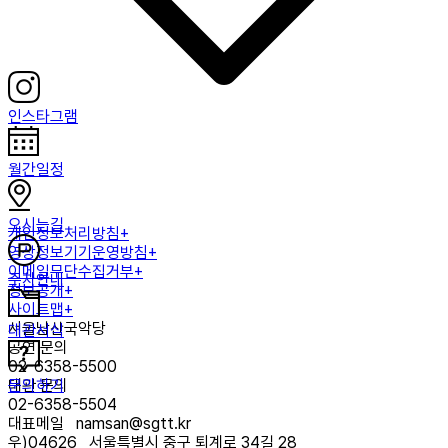
인스타그램
월간일정
오시는길
개인정보처리방침+
영상정보기기운영방침+
이메일무단수집거부+
주차안내
정보공개+
사이트맵+
서울남산국악당
대관서식
공연 문의
02-6358-5500
문의하기
대관 문의
02-6358-5504
대표메일
namsan@sgtt.kr
우)
04626
서울특별시 중구 퇴계로 34길 28