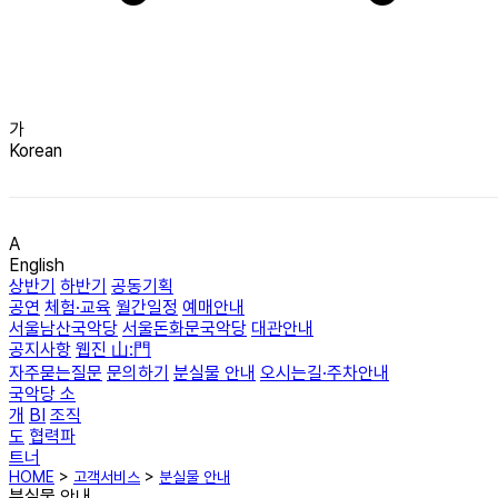
가
Korean
A
English
상반기
하반기
공동기획
공연
체험·교육
월간일정
예매안내
서울남산국악당
서울돈화문국악당
대관안내
공지사항
웹진 山:門
자주묻는질문
문의하기
분실물 안내
오시는길·주차안내
국악당 소
개
BI
조직
도
협력파
트너
HOME
>
고객서비스
>
분실물 안내
분실물 안내