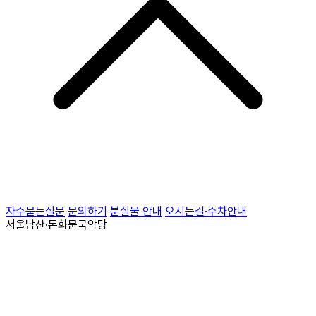
자주묻는질문
문의하기
분실물 안내
오시는길·주차안내
서울남산·돈화문국악당