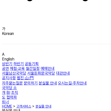
가
Korean
A
English
상반기
하반기
공동기획
공연
체험·교육
월간일정
예매안내
서울남산국악당
서울돈화문국악당
대관안내
공지사항
웹진 山:門
자주묻는질문
문의하기
분실물 안내
오시는길·주차안내
국악당 소
개
BI
조직
도
협력파
트너
HOME
>
고객서비스
>
분실물 안내
분실물 안내