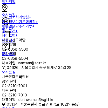
월간일정
오시는길
개인정보처리방침+
영상정보기기운영방침+
이메일무단수집거부+
주차안내
정보공개+
사이트맵+
서울남산국악당
대관서식
공연 문의
02-6358-5500
문의하기
대관 문의
02-6358-5504
대표메일
namsan@sgtt.kr
우)
04626
서울특별시 중구 퇴계로 34길 28
오시는길
서울돈화문국악당
공연 문의
02-3210-7001
대관 문의
02-3210-7010
대표메일
donhwamun@sgtt.kr
우)
03134
서울특별시 종로구 율곡로 102(와룡동)