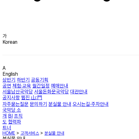
가
Korean
A
English
상반기
하반기
공동기획
공연
체험·교육
월간일정
예매안내
서울남산국악당
서울돈화문국악당
대관안내
공지사항
웹진 山:門
자주묻는질문
문의하기
분실물 안내
오시는길·주차안내
국악당 소
개
BI
조직
도
협력파
트너
HOME
>
고객서비스
>
분실물 안내
분실물 안내