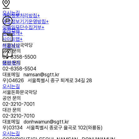
오시는길
개인정보처리방침+
영상정보기기운영방침+
이메일무단수집거부+
주차안내
정보공개+
사이트맵+
서울남산국악당
대관서식
공연 문의
02-6358-5500
문의하기
대관 문의
02-6358-5504
대표메일
namsan@sgtt.kr
우)
04626
서울특별시 중구 퇴계로 34길 28
오시는길
서울돈화문국악당
공연 문의
02-3210-7001
대관 문의
02-3210-7010
대표메일
donhwamun@sgtt.kr
우)
03134
서울특별시 종로구 율곡로 102(와룡동)
오시는길