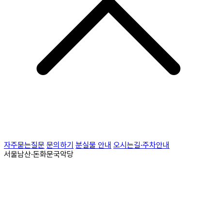
자주묻는질문
문의하기
분실물 안내
오시는길·주차안내
서울남산·돈화문국악당