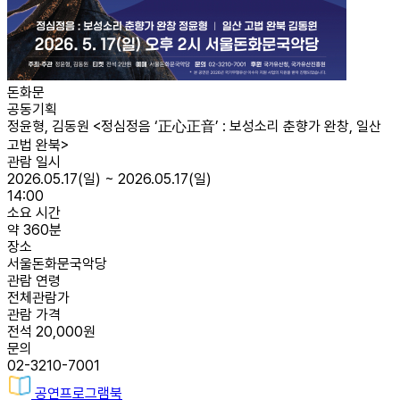
돈화문
공동기획
정윤형, 김동원 <정심정음 ‘正心正音’ : 보성소리 춘향가 완창, 일산
고법 완북>
관람 일시
2026.05.17(일) ~ 2026.05.17(일)
14:00
소요 시간
약 360분
장소
서울돈화문국악당
관람 연령
전체관람가
관람 가격
전석 20,000원
문의
02-3210-7001
공연프로그램북