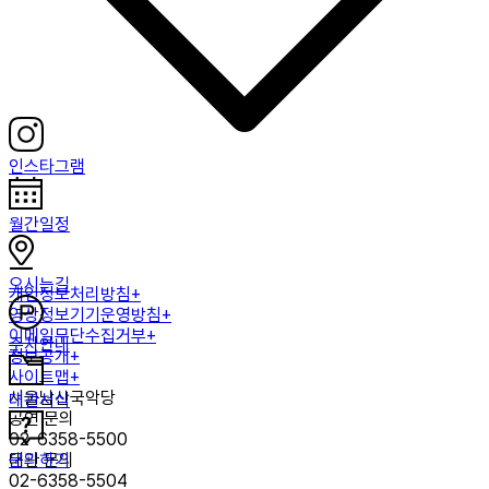
인스타그램
월간일정
오시는길
개인정보처리방침+
영상정보기기운영방침+
이메일무단수집거부+
주차안내
정보공개+
사이트맵+
서울남산국악당
대관서식
공연 문의
02-6358-5500
문의하기
대관 문의
02-6358-5504