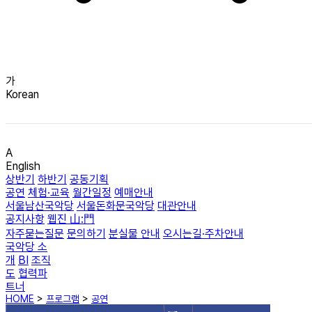
가
Korean
A
English
상반기
하반기
공동기획
공연
체험·교육
월간일정
예매안내
서울남산국악당
서울돈화문국악당
대관안내
공지사항
웹진 山:門
자주묻는질문
문의하기
분실물 안내
오시는길·주차안내
국악당 소
개
BI
조직
도
협력파
트너
HOME
>
프로그램
>
공연