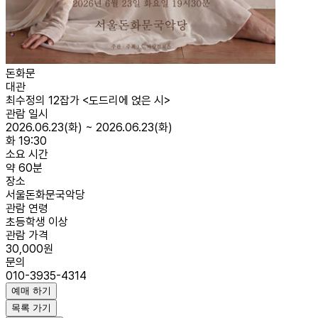
돈화문
대관
최수정의 12잡가 <도드리에 얹은 시>
관람 일시
2026.06.23(화) ~ 2026.06.23(화)
화 19:30
소요 시간
약 60분
장소
서울돈화문국악당
관람 연령
초등학생 이상
관람 가격
30,000원
문의
010-3935-4314
예매 하기
목록 가기