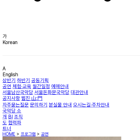
가
Korean
A
English
상반기
하반기
공동기획
공연
체험·교육
월간일정
예매안내
서울남산국악당
서울돈화문국악당
대관안내
공지사항
웹진 山:門
자주묻는질문
문의하기
분실물 안내
오시는길·주차안내
국악당 소
개
BI
조직
도
협력파
트너
HOME
>
프로그램
>
공연