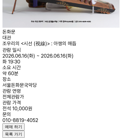
돈화문
대관
조우리의 <시선 (視線)> : 아쟁의 매듭
관람 일시
2026.06.16(화) ~ 2026.06.16(화)
화 19:30
소요 시간
약 60분
장소
서울돈화문국악당
관람 연령
전체관람가
관람 가격
전석 10,000원
문의
010-8819-4052
예매 하기
목록 가기