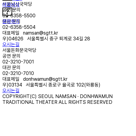
서울남산국악당
대관서식
공연 문의
02-6358-5500
문의하기
대관 문의
02-6358-5504
대표메일
namsan@sgtt.kr
우)
04626
서울특별시 중구 퇴계로 34길 28
오시는길
서울돈화문국악당
공연 문의
02-3210-7001
대관 문의
02-3210-7010
대표메일
donhwamun@sgtt.kr
우)
03134
서울특별시 종로구 율곡로 102(와룡동)
오시는길
COPYRIGHT(C) SEOUL NAMSAN · DONHWAMUN
TRADITIONAL THEATER ALL RIGHTS RESERVED