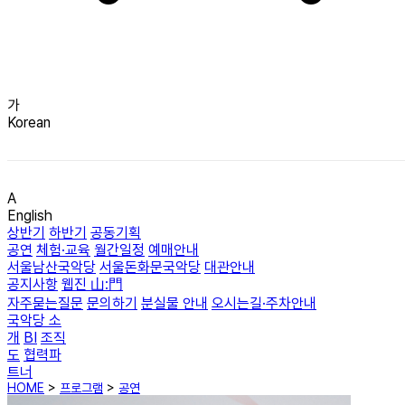
가
Korean
A
English
상반기
하반기
공동기획
공연
체험·교육
월간일정
예매안내
서울남산국악당
서울돈화문국악당
대관안내
공지사항
웹진 山:門
자주묻는질문
문의하기
분실물 안내
오시는길·주차안내
국악당 소
개
BI
조직
도
협력파
트너
HOME
>
프로그램
>
공연