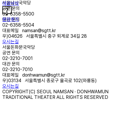
서울남산국악당
대관서식
공연 문의
02-6358-5500
문의하기
대관 문의
02-6358-5504
대표메일
namsan@sgtt.kr
우)
04626
서울특별시 중구 퇴계로 34길 28
오시는길
서울돈화문국악당
공연 문의
02-3210-7001
대관 문의
02-3210-7010
대표메일
donhwamun@sgtt.kr
우)
03134
서울특별시 종로구 율곡로 102(와룡동)
오시는길
COPYRIGHT(C) SEOUL NAMSAN · DONHWAMUN
TRADITIONAL THEATER ALL RIGHTS RESERVED