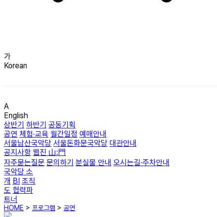
가
Korean
A
English
상반기
하반기
공동기획
공연
체험·교육
월간일정
예매안내
서울남산국악당
서울돈화문국악당
대관안내
공지사항
웹진 山:門
자주묻는질문
문의하기
분실물 안내
오시는길·주차안내
국악당 소
개
BI
조직
도
협력파
트너
HOME
>
프로그램
>
공연