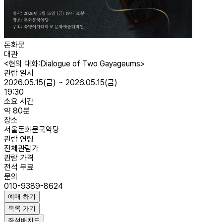
돈화문
대관
<현의 대화:Dialogue of Two Gayageums>
관람 일시
2026.05.15(금) ~ 2026.05.15(금)
19:30
소요 시간
약 80분
장소
서울돈화문국악당
관람 연령
전체관람가
관람 가격
전석 무료
문의
010-9389-8624
예매 하기
목록 가기
좌석배치도