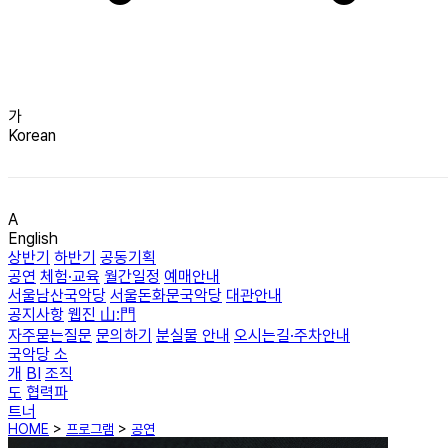
가
Korean
A
English
상반기
하반기
공동기획
공연
체험·교육
월간일정
예매안내
서울남산국악당
서울돈화문국악당
대관안내
공지사항
웹진 山:門
자주묻는질문
문의하기
분실물 안내
오시는길·주차안내
국악당 소
개
BI
조직
도
협력파
트너
HOME
>
프로그램
>
공연