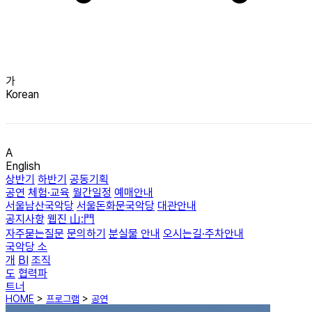
가
Korean
A
English
상반기
하반기
공동기획
공연
체험·교육
월간일정
예매안내
서울남산국악당
서울돈화문국악당
대관안내
공지사항
웹진 山:門
자주묻는질문
문의하기
분실물 안내
오시는길·주차안내
국악당 소
개
BI
조직
도
협력파
트너
HOME
>
프로그램
>
공연