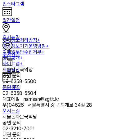
인스타그램
월간일정
오시는길
개인정보처리방침+
영상정보기기운영방침+
이메일무단수집거부+
주차안내
정보공개+
사이트맵+
서울남산국악당
대관서식
공연 문의
02-6358-5500
문의하기
대관 문의
02-6358-5504
대표메일
namsan@sgtt.kr
우)
04626
서울특별시 중구 퇴계로 34길 28
오시는길
서울돈화문국악당
공연 문의
02-3210-7001
대관 문의