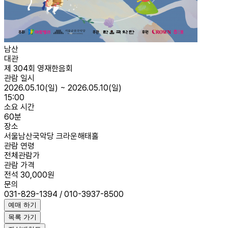
남산
대관
제 304회 영재한음회
관람 일시
2026.05.10(일) ~ 2026.05.10(일)
15:00
소요 시간
60분
장소
서울남산국악당 크라운해태홀
관람 연령
전체관람가
관람 가격
전석 30,000원
문의
031-829-1394 / 010-3937-8500
예매 하기
목록 가기