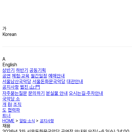
가
Korean
A
English
상반기
하반기
공동기획
공연
체험·교육
월간일정
예매안내
서울남산국악당
서울돈화문국악당
대관안내
공지사항
웹진 山:門
자주묻는질문
문의하기
분실물 안내
오시는길·주차안내
국악당 소
개
BI
조직
도
협력파
트너
HOME
>
알림·소식
>
공지사항
채용
2026년 3차 서울돈화문국악당 공연장 안내원 모집(~6.3(수) 24:00