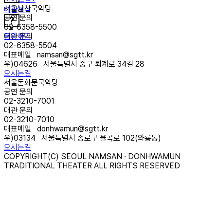
서울남산국악당
대관서식
공연 문의
02-6358-5500
문의하기
대관 문의
02-6358-5504
대표메일
namsan@sgtt.kr
우)
04626
서울특별시 중구 퇴계로 34길 28
오시는길
서울돈화문국악당
공연 문의
02-3210-7001
대관 문의
02-3210-7010
대표메일
donhwamun@sgtt.kr
우)
03134
서울특별시 종로구 율곡로 102(와룡동)
오시는길
COPYRIGHT(C) SEOUL NAMSAN · DONHWAMUN
TRADITIONAL THEATER ALL RIGHTS RESERVED