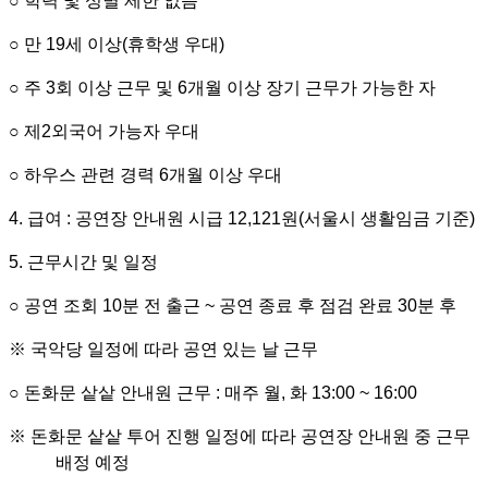
○
학력 및 성별 제한 없음
○
만
19
세 이상
(
휴학생 우대
)
○
주
3
회 이상 근무 및
6
개월 이상 장기 근무가 가능한 자
○
제
2
외국어 가능자 우대
○
하우스 관련 경력
6
개월 이상 우대
4.
급여
:
공연장 안내원 시급
12,121
원
(
서울시 생활임금 기준
)
5.
근무시간 및 일정
○​
공연 조회
10
분 전 출근
~
공연 종료 후 점검 완료
30
분 후
※
국악당 일정에 따라 공연 있는 날 근무
○
돈화문 샅샅 안내원 근무
:
매주 월
,
화
13:00 ~ 16:00
※
돈화문 샅샅 투어 진행 일정에 따라 공연장 안내원 중 근무
배정 예정