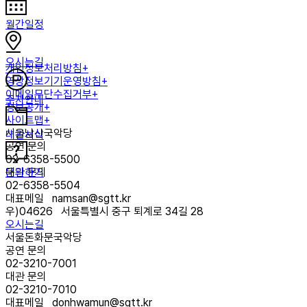
월간일정
오시는길
개인정보처리방침+
영상정보기기운영방침+
이메일무단수집거부+
주차안내
정보공개+
사이트맵+
서울남산국악당
대관서식
공연 문의
02-6358-5500
문의하기
대관 문의
02-6358-5504
대표메일
namsan@sgtt.kr
우)
04626
서울특별시 중구 퇴계로 34길 28
오시는길
서울돈화문국악당
공연 문의
02-3210-7001
대관 문의
02-3210-7010
대표메일
donhwamun@sgtt.kr