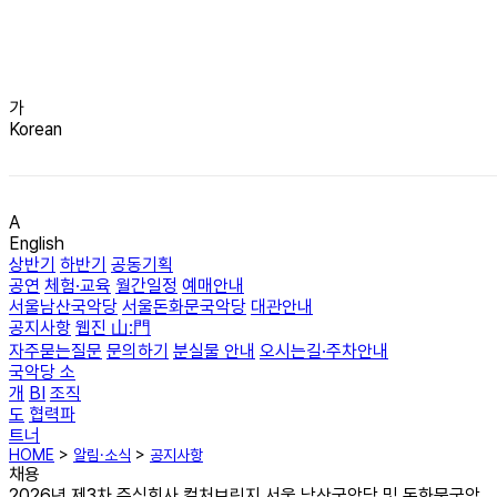
가
Korean
A
English
상반기
하반기
공동기획
공연
체험·교육
월간일정
예매안내
서울남산국악당
서울돈화문국악당
대관안내
공지사항
웹진 山:門
자주묻는질문
문의하기
분실물 안내
오시는길·주차안내
국악당 소
개
BI
조직
도
협력파
트너
HOME
>
알림·소식
>
공지사항
채용
2026년 제3차 주식회사 컬처브릿지 서울 남산국악당 및 돈화문국악