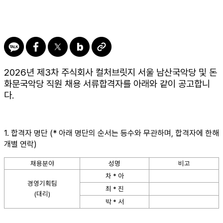
2026
년 제
3
차 주식회사 컬처브릿지 서울 남산국악당 및 돈
화문국악당 직원 채용 서류합격자를 아래와 같이 공고합니
다
.
1.
합격자 명단
(*
아래 명단의 순서는 등수와 무관하며
,
합격자에 한해
개별 연락
)
채용분야
성명
비고
차
*
아
경영기획팀
최
*
진
(
대리
)
박
*
서