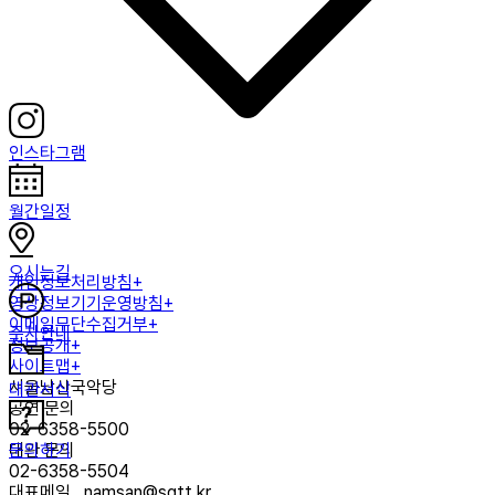
인스타그램
월간일정
오시는길
개인정보처리방침+
영상정보기기운영방침+
이메일무단수집거부+
주차안내
정보공개+
사이트맵+
서울남산국악당
대관서식
공연 문의
02-6358-5500
문의하기
대관 문의
02-6358-5504
대표메일
namsan@sgtt.kr