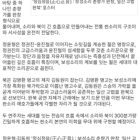
‘정심정음(正心正音) : 보성소리 춘향가 완창, 일산 고법
바탕 중 하
완북’ 포스터
나인 춘향
가를 완창
형식으로
풀어내며, 소리와 북이 긴 호흡으로 만들어내는 전통 판소리의 구조미
와 서사성을 온전히 전달한다.
정윤형은 정권진-윤진철로 이어지는 소릿길을 계승한 젊은 명창으로,
정권진의 고급스러움과 윤진철의 섬세함을 두루 갖춘 소리꾼으로 평
가받는다. 장단과 음정을 자유자재로 넘나드는 즉흥성과 단전에서 끌
어올린 깊은 호흡이 특징이며, 보성소리의 계보를 잇는 젊은 세대의 대
표적인 소리꾼으로 꼽힌다.
북은 김명환 명고의 제자 김동원이 잡는다. 김명환 명고는 보성소리에
가장 특화된 북가락으로 이름난 명고수로, 김동원은 스승의 가락을 올
곧게 이어받아 투박함과 고급스러움이 공존하는 일산 고법을 완북으
로 선보인다. 완북 공연 자체가 근래에는 보기 드문 만큼 이번 무대는
판소리 애호가들에게 각별한 자리가 될 것으로 기대된다.
두 연주자는 세대를 잇는 전승의 흐름 속에서 소리와 북이 300분가량
긴밀하게 호흡하는 판소리 본연의 미학을 무대 위에 구현할 예정이다.
정윤형·김동원 ‘정심정음(正心正音) : 보성소리 춘향가 완창, 일산 고