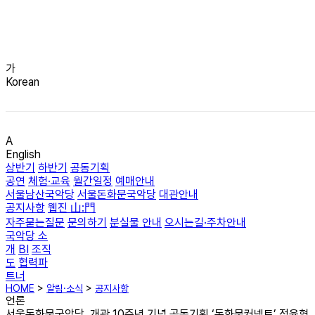
가
Korean
A
English
상반기
하반기
공동기획
공연
체험·교육
월간일정
예매안내
서울남산국악당
서울돈화문국악당
대관안내
공지사항
웹진 山:門
자주묻는질문
문의하기
분실물 안내
오시는길·주차안내
국악당 소
개
BI
조직
도
협력파
트너
HOME
>
알림·소식
>
공지사항
언론
서울돈화문국악당, 개관 10주년 기념 공동기획 ‘돈화문커넥트’ 정윤형