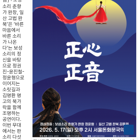
소리 춘향
가 완창, 일
산 고법 완
북’은 ‘바른
마음에서
바른 소리
가 나온
다’는 보성
소리의 정
신을 바탕
으로 정권
진-윤진철-
정윤형으로
이어지는
소릿길과
김명환 명
고의 북가
락을 함께
조명하는
공연이다.
이번 무대
에서는 판
소리 다섯