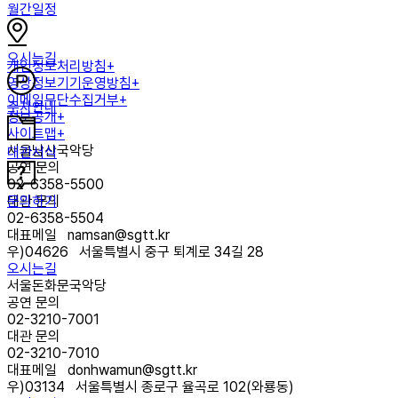
월간일정
오시는길
개인정보처리방침+
영상정보기기운영방침+
이메일무단수집거부+
주차안내
정보공개+
사이트맵+
서울남산국악당
대관서식
공연 문의
02-6358-5500
문의하기
대관 문의
02-6358-5504
대표메일
namsan@sgtt.kr
우)
04626
서울특별시 중구 퇴계로 34길 28
오시는길
서울돈화문국악당
공연 문의
02-3210-7001
대관 문의
02-3210-7010
대표메일
donhwamun@sgtt.kr
우)
03134
서울특별시 종로구 율곡로 102(와룡동)