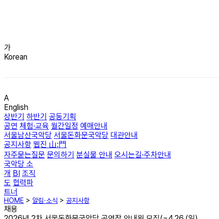
가
Korean
A
English
상반기
하반기
공동기획
공연
체험·교육
월간일정
예매안내
서울남산국악당
서울돈화문국악당
대관안내
공지사항
웹진 山:門
자주묻는질문
문의하기
분실물 안내
오시는길·주차안내
국악당 소
개
BI
조직
도
협력파
트너
HOME
>
알림·소식
>
공지사항
채용
2026년 2차 서울돈화문국악당 공연장 안내원 모집(~4.26.(일)