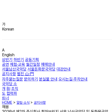
가
Korean
A
English
상반기
하반기
공동기획
공연
체험·교육
월간일정
예매안내
서울남산국악당
서울돈화문국악당
대관안내
공지사항
웹진 山:門
자주묻는질문
문의하기
분실물 안내
오시는길·주차안내
국악당 소
개
BI
조직
도
협력파
트너
HOME
>
알림·소식
>
공지사항
채용
2026년 제2차 주식회사 컬처브릿지 서울 남산국악당 및 돈화문국악