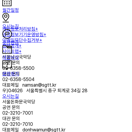
월간일정
오시는길
개인정보처리방침+
영상정보기기운영방침+
이메일무단수집거부+
주차안내
정보공개+
사이트맵+
서울남산국악당
대관서식
공연 문의
02-6358-5500
문의하기
대관 문의
02-6358-5504
대표메일
namsan@sgtt.kr
우)
04626
서울특별시 중구 퇴계로 34길 28
오시는길
서울돈화문국악당
공연 문의
02-3210-7001
대관 문의
02-3210-7010
대표메일
donhwamun@sgtt.kr