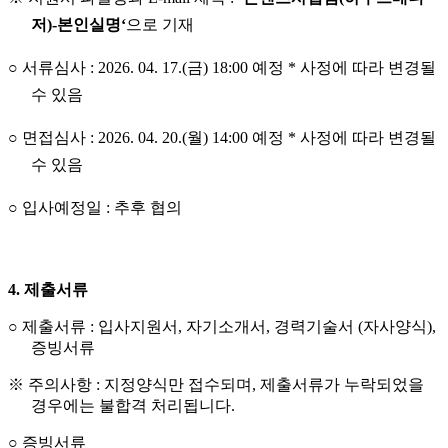
저
)-
본인실명
‘
으로 기재
○
서류심사
: 2026. 04. 17.(
금
) 18:00
예정
*
사정에 따라 변경될
수 있음
○
면접심사
: 2026. 04. 20.(
월
) 14:00
예정
*
사정에 따라 변경될
수 있음
○
입사예정일
:
추후 협의
4.
제출서류
○
제출서류
:
입사지원서
,
자기소개서
,
경력기술서
(
자사양식
),
증빙서류
※
주의사항
:
지정양식만 접수되며
,
제출서류가 누락되었을
경우에는 불합격 처리됩니다
.
○
증빙서류