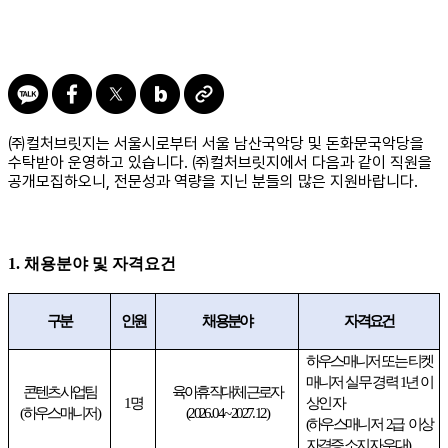
㈜
컬처브릿지는 서울시로부터 서울 남산국악당 및 돈화문국악당을
수탁받아 운영하고 있습니다
.
㈜
컬처브릿지에서 다음과 같이 직원을
공개모집하오니
,
전문성과 역량을 지닌 분들의 많은 지원바랍니다
.
1.
채용분야 및 자격요건
구분
인원
채용분야
자격요건
하우스매니저 또는 티켓
매니저 실무 경력
1
년 이
콘텐츠사업팀
육아휴직대체근로자
1
명
상인 자
(
하우스매니저
)
(2026. 04 ~ 2027. 12)
(
하우스매니저
2
급 이상
자격증 소지자 우대
)