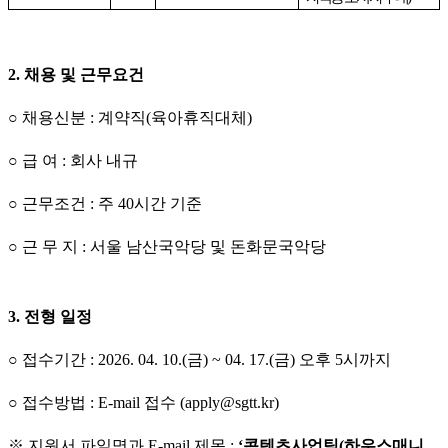
2.
채용 및 근무요건
○
채용신분
:
계약직
(
육아휴직대체
)
○
급 여
:
회사 내규
○
근무조건
:
주
40
시간 기준
○
근 무 지
:
서울 남산국악당 및 돈화문국악당
3.
전형 일정
○
접수기간
: 2026. 04. 10.(
금
) ~ 04. 17.(
금
)
오후
5
시까지
○
접수방법
: E-mail
접수
(apply@sgtt.kr)
※
지원서 파일명과
E-mail
제목
:
‘
콘텐츠사업팀
(
하우스매니