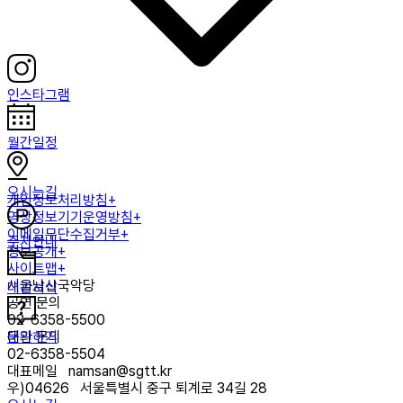
인스타그램
월간일정
오시는길
개인정보처리방침+
영상정보기기운영방침+
이메일무단수집거부+
주차안내
정보공개+
사이트맵+
서울남산국악당
대관서식
공연 문의
02-6358-5500
문의하기
대관 문의
02-6358-5504
대표메일
namsan@sgtt.kr
우)
04626
서울특별시 중구 퇴계로 34길 28