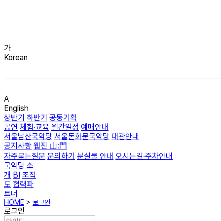
가
Korean
A
English
상반기
하반기
공동기획
공연
체험·교육
월간일정
예매안내
서울남산국악당
서울돈화문국악당
대관안내
공지사항
웹진 山:門
자주묻는질문
문의하기
분실물 안내
오시는길·주차안내
국악당 소
개
BI
조직
도
협력파
트너
HOME
>
로그인
로그인